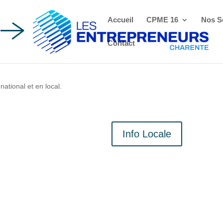
Accueil
CPME 16
Nos S
Contact
ational et en local.
Info Locale