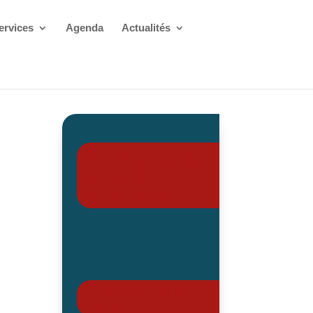
ervices
Agenda
Actualités
RETROUVEZ LES
AIDES FINANCIÈRES
DE VOTRE
DÉPARTEMENT
En cliquant ici !
LE SAVOIR BIEN
ACHETER