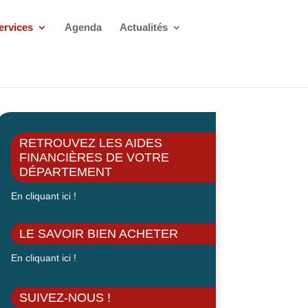
ervices
Agenda
Actualités
RETROUVEZ LES AIDES
FINANCIÈRES DE VOTRE
DÉPARTEMENT
En cliquant ici !
LE SAVOIR BIEN ACHETER
En cliquant ici !
SUIVEZ-NOUS !