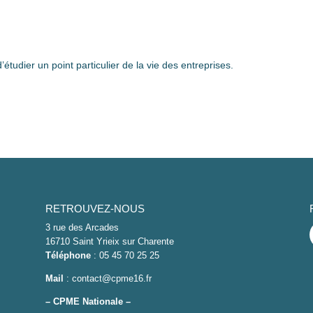
tudier un point particulier de la vie des entreprises.
RETROUVEZ-NOUS
3 rue des Arcades
16710 Saint Yrieix sur Charente
Téléphone
: 05 45 70 25 25
Mail
: contact@cpme16.fr
–
CPME Nationale –