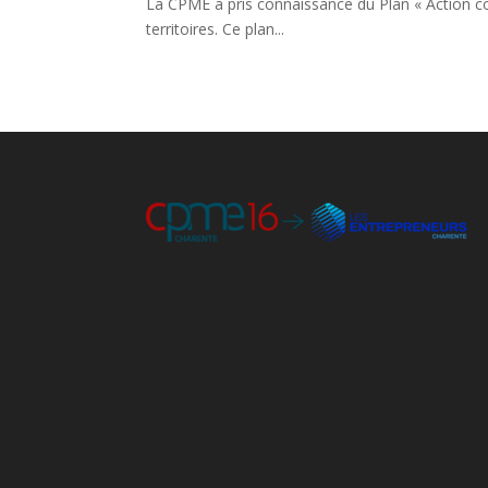
La CPME a pris connaissance du Plan « Action cœ
territoires. Ce plan...