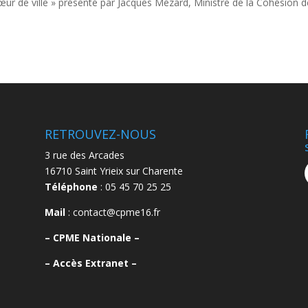
ur de ville » présenté par Jacques Mézard, Ministre de la Cohésion 
RETROUVEZ-NOUS
3 rue des Arcades
16710 Saint Yrieix sur Charente
Téléphone
: 05 45 70 25 25
Mail
: contact@cpme16.fr
–
CPME Nationale –
–
Accès Extranet –