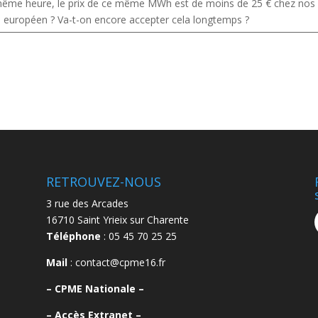
même heure, le prix de ce même MWh est de moins de 25 € chez nos
e européen ? Va-t-on encore accepter cela longtemps ?
RETROUVEZ-NOUS
3 rue des Arcades
16710 Saint Yrieix sur Charente
Téléphone
: 05 45 70 25 25
Mail
: contact@cpme16.fr
–
CPME Nationale –
–
Accès Extranet –