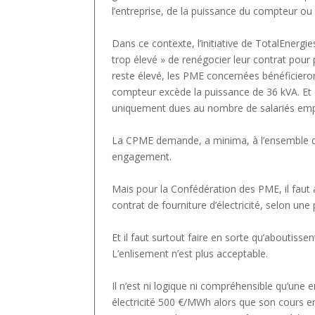
l’entreprise, de la puissance du compteur ou d
Dans ce contexte, l’initiative de TotalEnergi
trop élevé » de renégocier leur contrat pour
reste élevé, les PME concernées bénéficieron
compteur excède la puissance de 36 kVA. Et c
uniquement dues au nombre de salariés empl
La CPME demande, a minima, à l’ensemble 
engagement.
Mais pour la Confédération des PME, il faut al
contrat de fourniture d’électricité, selon une 
Et il faut surtout faire en sorte qu’aboutisse
L’enlisement n’est plus acceptable.
Il n’est ni logique ni compréhensible qu’une 
électricité 500 €/MWh alors que son cours en