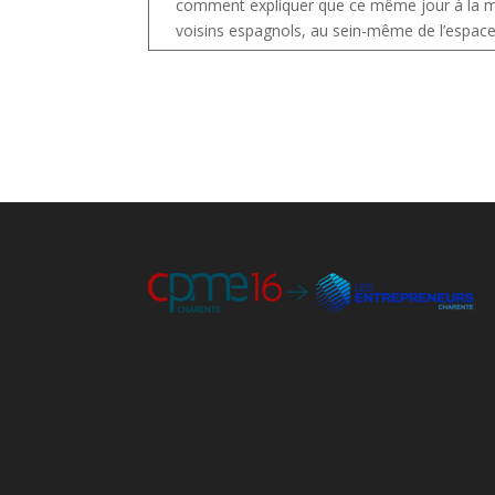
comment expliquer que ce même jour à la 
voisins espagnols, au sein-même de l’espac