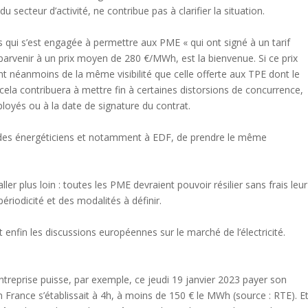
u secteur d’activité, ne contribue pas à clarifier la situation.
es qui s’est engagée à permettre aux PME « qui ont signé à un tarif
 parvenir à un prix moyen de 280 €/MWh, est la bienvenue. Si ce prix
t néanmoins de la même visibilité que celle offerte aux TPE dont le
ela contribuera à mettre fin à certaines distorsions de concurrence,
oyés ou à la date de signature du contrat.
des énergéticiens et notamment à EDF, de prendre le même
ler plus loin : toutes les PME devraient pouvoir résilier sans frais leur
périodicité et des modalités à définir.
nt enfin les discussions européennes sur le marché de l’électricité.
entreprise puisse, par exemple, ce jeudi 19 janvier 2023 payer son
 France s’établissait à 4h, à moins de 150 € le MWh (source : RTE). E