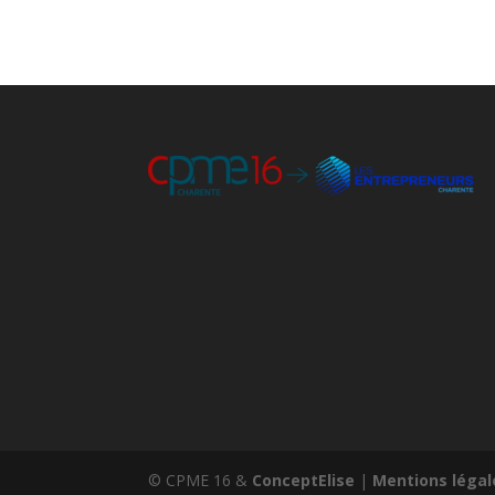
© CPME 16 &
ConceptElise
|
Mentions légal