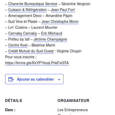
–
Charente Bureautique Service
– Séverine Vergnon
–
Cuisson & Réfrigération
–
Jean Paul Fort
– Amenagement Deco – Amandine Papin
– Sud Vins et Plaisir –
Jean Christophe Morin
– Lm’ Cuisine – Laurent Mourier
–
Carnaby Carnaby
–
Eric Michaud
– Préfeu by Isif –
Jérôme Champagne
–
Centre Koel
– Béatrice Marin
–
Crédit Mutuel du Sud-Ouest
: Virginie Chupin
Pour vous inscrire :
https://forms.gle/KxYP79usLPnkFeGTA
Ajouter au calendrier
DÉTAILS
ORGANISATEUR
Date :
Les Entrepreneurs