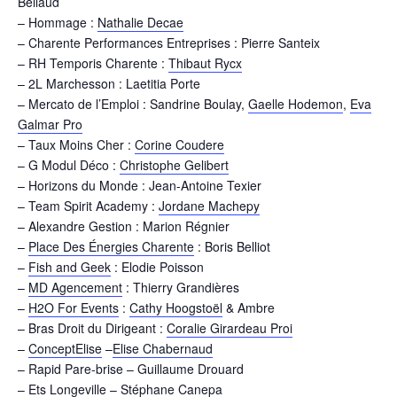
Bellaud
– Hommage :
Nathalie Decae
– Charente Performances Entreprises : Pierre Santeix
– RH Temporis Charente :
Thibaut Rycx
– 2L Marchesson : Laetitia Porte
– Mercato de l’Emploi : Sandrine Boulay,
Gaelle Hodemon
,
Eva
Galmar Pro
– Taux Moins Cher :
Corine Coudere
– G Modul Déco :
Christophe Gelibert
– Horizons du Monde : Jean-Antoine Texier
– Team Spirit Academy :
Jordane Machepy
– Alexandre Gestion : Marion Régnier
–
Place Des Énergies Charente
: Boris Belliot
–
Fish and Geek
: Elodie Poisson
–
MD Agencement
: Thierry Grandières
–
H2O For Events
:
Cathy Hoogstoël
& Ambre
– Bras Droit du Dirigeant :
Coralie Girardeau Proi
–
ConceptElise
–
Elise Chabernaud
– Rapid Pare-brise – Guillaume Drouard
– Ets Longeville – Stéphane Canepa