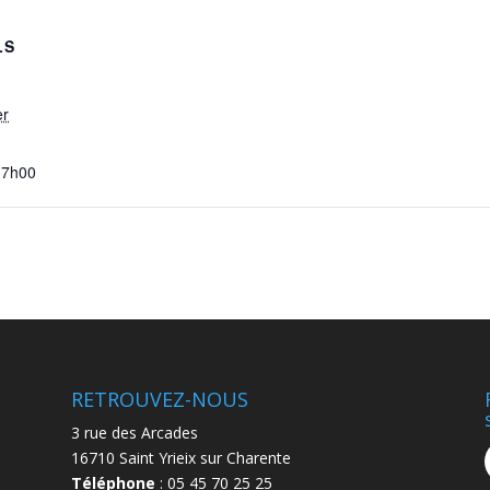
LS
er
17h00
RETROUVEZ-NOUS
3 rue des Arcades
16710 Saint Yrieix sur Charente
Téléphone
: 05 45 70 25 25