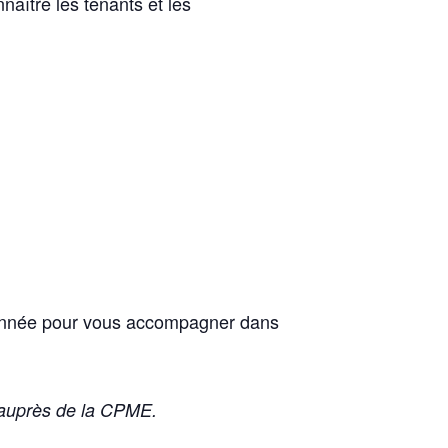
aître les tenants et les
l’année pour vous accompagner dans
t auprès de la CPME.