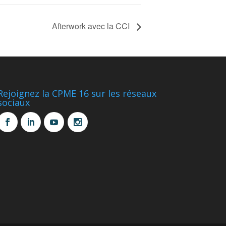
Afterwork avec la CCI
Rejoignez la CPME 16 sur les réseaux
sociaux