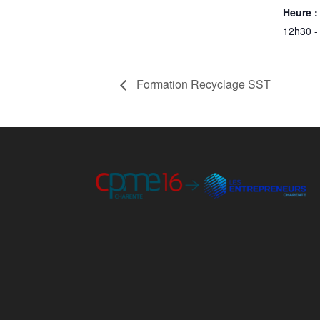
Heure :
12h30 -
Formation Recyclage SST