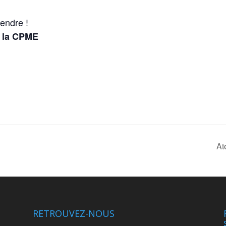
endre !
e la CPME
At
RETROUVEZ-NOUS