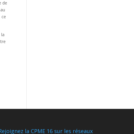
e de
 au
e ce
 la
otre
Rejoignez la CPME 16 sur les réseaux