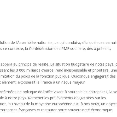
lution de l’Assemblée nationale, ce qui conduira, d’ici quelques semai
 ce contexte, la Confédération des PME souhaite, dès à présent,
happera au principe de réalité. La situation budgétaire de notre pays, 
sant les 3 000 milliards d’euros, rend indispensable et prioritaire, un
 limitation du poids de la fonction publique. Quiconque engagerait des
élément, exposerait la France à un risque majeur.
irmée une politique de l’offre visant à soutenir les entreprises, la s
e à notre pays. Ramener les prélèvements obligatoires sur les
tion, au niveau de la moyenne européenne est, à nos yeux, un object
 entreprises françaises et restaurer notre souveraineté économique.