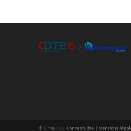
© CPME 16 &
ConceptElise
|
Mentions légal