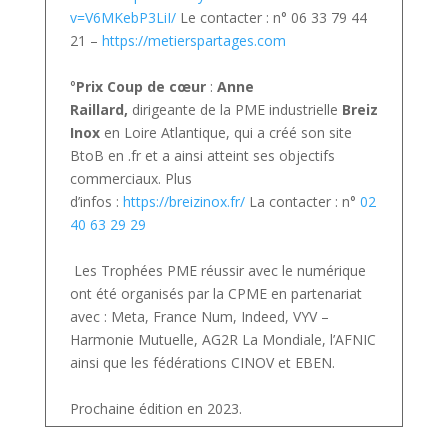
v=V6MKebP3LiI/
Le contacter : n° 06 33 79 44
21 –
https://metierspartages.com
°
Prix Coup de cœur
:
Anne
Raillard,
dirigeante de la PME industrielle
Breiz
Inox
en Loire Atlantique, qui a créé son site
BtoB en .fr et a ainsi atteint ses objectifs
commerciaux. Plus
d’infos :
https://breizinox.fr/
La contacter : n°
02
40 63 29 29
Les Trophées PME réussir avec le numérique
ont été organisés par la CPME en partenariat
avec : Meta, France Num, Indeed, VYV –
Harmonie Mutuelle, AG2R La Mondiale, l’AFNIC
ainsi que les fédérations CINOV et EBEN.
Prochaine édition en 2023.